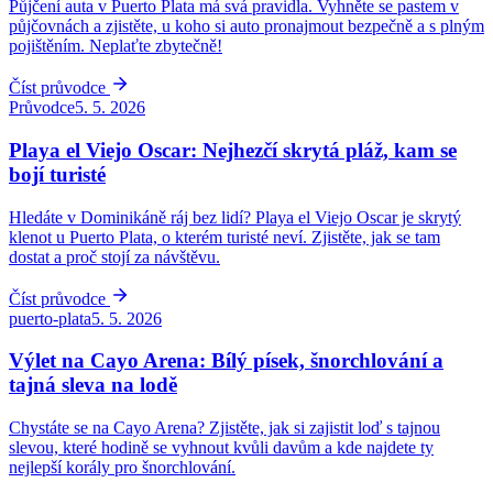
Půjčení auta v Puerto Plata má svá pravidla. Vyhněte se pastem v
půjčovnách a zjistěte, u koho si auto pronajmout bezpečně a s plným
pojištěním. Neplaťte zbytečně!
Číst průvodce
Průvodce
5. 5. 2026
Playa el Viejo Oscar: Nejhezčí skrytá pláž, kam se
bojí turisté
Hledáte v Dominikáně ráj bez lidí? Playa el Viejo Oscar je skrytý
klenot u Puerto Plata, o kterém turisté neví. Zjistěte, jak se tam
dostat a proč stojí za návštěvu.
Číst průvodce
puerto-plata
5. 5. 2026
Výlet na Cayo Arena: Bílý písek, šnorchlování a
tajná sleva na lodě
Chystáte se na Cayo Arena? Zjistěte, jak si zajistit loď s tajnou
slevou, které hodině se vyhnout kvůli davům a kde najdete ty
nejlepší korály pro šnorchlování.