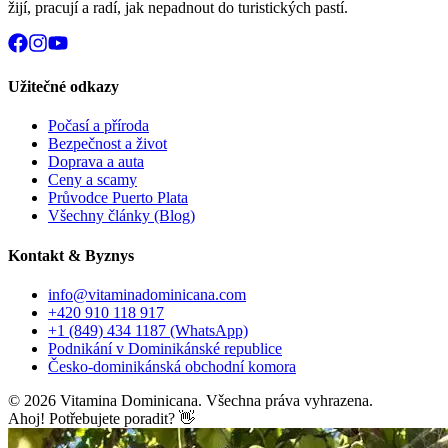
žijí, pracují a radí, jak nepadnout do turistických pastí.
Užitečné odkazy
Počasí a příroda
Bezpečnost a život
Doprava a auta
Ceny a scamy
Průvodce Puerto Plata
Všechny články (Blog)
Kontakt & Byznys
info@vitaminadominicana.com
+420 910 118 917
+1 (849) 434 1187
(WhatsApp)
Podnikání v Dominikánské republice
Česko-dominikánská obchodní komora
©
2026
Vitamina Dominicana. Všechna práva vyhrazena.
Ahoj! Potřebujete poradit? 👋