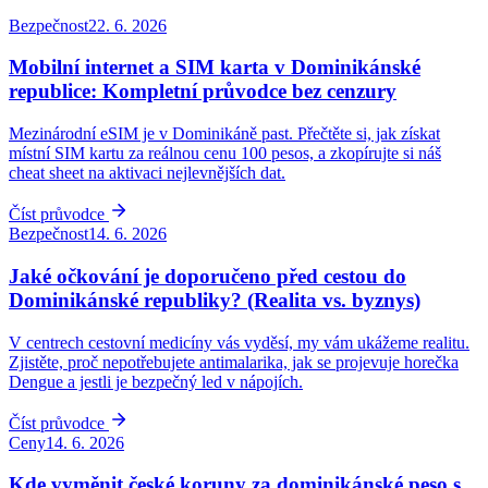
Bezpečnost
22. 6. 2026
Mobilní internet a SIM karta v Dominikánské
republice: Kompletní průvodce bez cenzury
Mezinárodní eSIM je v Dominikáně past. Přečtěte si, jak získat
místní SIM kartu za reálnou cenu 100 pesos, a zkopírujte si náš
cheat sheet na aktivaci nejlevnějších dat.
Číst průvodce
Bezpečnost
14. 6. 2026
Jaké očkování je doporučeno před cestou do
Dominikánské republiky? (Realita vs. byznys)
V centrech cestovní medicíny vás vyděsí, my vám ukážeme realitu.
Zjistěte, proč nepotřebujete antimalarika, jak se projevuje horečka
Dengue a jestli je bezpečný led v nápojích.
Číst průvodce
Ceny
14. 6. 2026
Kde vyměnit české koruny za dominikánské peso s