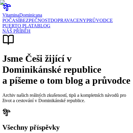
Vitamina
Dominicana
POČASÍ
BEZPEČNOST
DOPRAVA
CENY
PRŮVODCE
PUERTO PLATA
BLOG
NÁŠ PŘÍBĚH
Jsme Češi žijící v
Dominikánské republice
a píšeme o tom blog a průvodce
Archiv našich reálných zkušeností, tipů a kompletních návodů pro
život a cestování v Dominikánské republice.
Všechny příspěvky