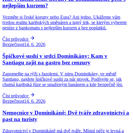
nejlepším kurzem?
Vezměte si české koruny nebo Eura? Ani jedno. Ukážeme vám
tvrdou realitu karibských směnáren a tajný trik, se kterým vyberete
peníze z bankomatu s nejlepším kurzem a bez poplatků.
Číst průvodce
Bezpečnost
14. 6. 2026
Špičkové sushi v srdci Dominikány: Kam v
Santiagu zajít na gastro bez cenzury
Zapomeňte na rýži s fazolemi. V nitru Dominikány, ve městě
Santiago, najdete špičkové sushi za pár stovek. Podívejte se, jak
chutná karibská fúze se smaženým banánem a kde bezpečně jíst.
Číst průvodce
Bezpečnost
14. 6. 2026
Nemocnice v Dominikáně: Dvě tváře zdravotnictví a
past na turisty
Zdravotnictví v Dominikáně má dvě tváře. Místní péče je levná a