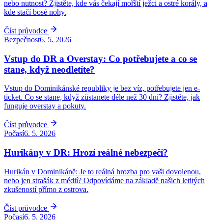
nebo nutnost? Zjistěte, kde vás čekají mořští ježci a ostré korály, a
kde stačí bosé nohy.
Číst průvodce
Bezpečnost
6. 5. 2026
Vstup do DR a Overstay: Co potřebujete a co se
stane, když neodletíte?
Vstup do Dominikánské republiky je bez víz, potřebujete jen e-
ticket. Co se stane, když zůstanete déle než 30 dní? Zjistěte, jak
funguje overstay a pokuty.
Číst průvodce
Počasí
6. 5. 2026
Hurikány v DR: Hrozí reálné nebezpečí?
Hurikán v Dominikáně: Je to reálná hrozba pro vaši dovolenou,
nebo jen strašák z médií? Odpovídáme na základě našich letitých
zkušeností přímo z ostrova.
Číst průvodce
Počasí
6. 5. 2026