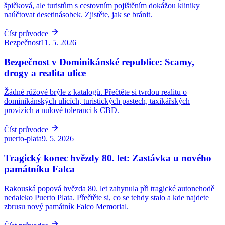
špičková, ale turistům s cestovním pojištěním dokážou kliniky
naúčtovat desetinásobek. Zjistěte, jak se bránit.
Číst průvodce
Bezpečnost
11. 5. 2026
Bezpečnost v Dominikánské republice: Scamy,
drogy a realita ulice
Žádné růžové brýle z katalogů. Přečtěte si tvrdou realitu o
dominikánských ulicích, turistických pastech, taxikářských
provizích a nulové toleranci k CBD.
Číst průvodce
puerto-plata
9. 5. 2026
Tragický konec hvězdy 80. let: Zastávka u nového
památníku Falca
Rakouská popová hvězda 80. let zahynula při tragické autonehodě
nedaleko Puerto Plata. Přečtěte si, co se tehdy stalo a kde najdete
zbrusu nový památník Falco Memorial.