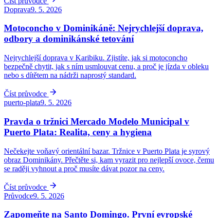
Číst průvodce
Doprava
9. 5. 2026
Motoconcho v Dominikáně: Nejrychlejší doprava,
odbory a dominikánské tetování
Nejrychlejší doprava v Karibiku. Zjistíte, jak si motoconcho
bezpečně chytit, jak s ním usmlouvat cenu, a proč je jízda v obleku
nebo s dítětem na nádrži naprostý standard.
Číst průvodce
puerto-plata
9. 5. 2026
Pravda o tržnici Mercado Modelo Municipal v
Puerto Plata: Realita, ceny a hygiena
Nečekejte voňavý orientální bazar. Tržnice v Puerto Plata je syrový
obraz Dominikány. Přečtěte si, kam vyrazit pro nejlepší ovoce, čemu
se raději vyhnout a proč musíte dávat pozor na ceny.
Číst průvodce
Průvodce
9. 5. 2026
Zapomeňte na Santo Domingo. První evropské