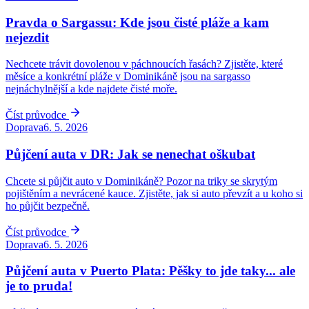
Pravda o Sargassu: Kde jsou čisté pláže a kam
nejezdit
Nechcete trávit dovolenou v páchnoucích řasách? Zjistěte, které
měsíce a konkrétní pláže v Dominikáně jsou na sargasso
nejnáchylnější a kde najdete čisté moře.
Číst průvodce
Doprava
6. 5. 2026
Půjčení auta v DR: Jak se nenechat oškubat
Chcete si půjčit auto v Dominikáně? Pozor na triky se skrytým
pojištěním a nevrácené kauce. Zjistěte, jak si auto převzít a u koho si
ho půjčit bezpečně.
Číst průvodce
Doprava
6. 5. 2026
Půjčení auta v Puerto Plata: Pěšky to jde taky... ale
je to pruda!