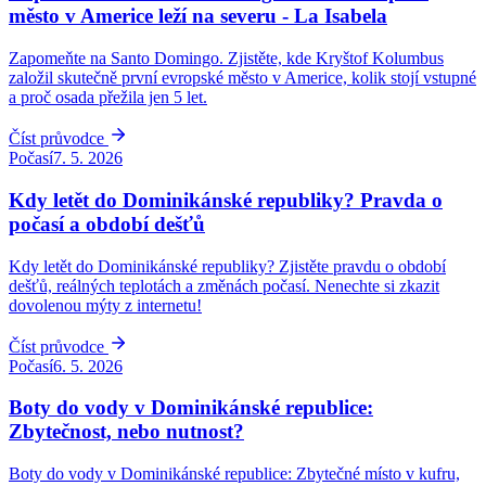
město v Americe leží na severu - La Isabela
Zapomeňte na Santo Domingo. Zjistěte, kde Kryštof Kolumbus
založil skutečně první evropské město v Americe, kolik stojí vstupné
a proč osada přežila jen 5 let.
Číst průvodce
Počasí
7. 5. 2026
Kdy letět do Dominikánské republiky? Pravda o
počasí a období dešťů
Kdy letět do Dominikánské republiky? Zjistěte pravdu o období
dešťů, reálných teplotách a změnách počasí. Nenechte si zkazit
dovolenou mýty z internetu!
Číst průvodce
Počasí
6. 5. 2026
Boty do vody v Dominikánské republice:
Zbytečnost, nebo nutnost?
Boty do vody v Dominikánské republice: Zbytečné místo v kufru,