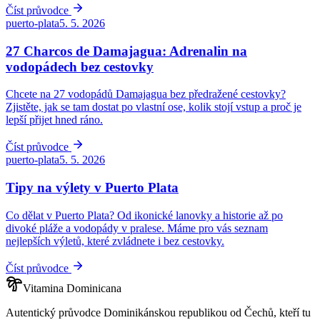
Číst průvodce
puerto-plata
5. 5. 2026
27 Charcos de Damajagua: Adrenalin na
vodopádech bez cestovky
Chcete na 27 vodopádů Damajagua bez předražené cestovky?
Zjistěte, jak se tam dostat po vlastní ose, kolik stojí vstup a proč je
lepší přijet hned ráno.
Číst průvodce
puerto-plata
5. 5. 2026
Tipy na výlety v Puerto Plata
Co dělat v Puerto Plata? Od ikonické lanovky a historie až po
divoké pláže a vodopády v pralese. Máme pro vás seznam
nejlepších výletů, které zvládnete i bez cestovky.
Číst průvodce
Vitamina Dominicana
Autentický průvodce Dominikánskou republikou od Čechů, kteří tu