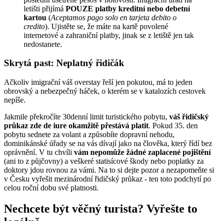
letišti přijímá
POUZE platby kreditní nebo debetní
kartou
(
Aceptamos pago solo en tarjeta debito o
credito
). Ujistěte se, že máte na kartě povolené
internetové a zahraniční platby, jinak se z letiště jen tak
nedostanete.
Skrytá past: Neplatný řidičák
Ačkoliv imigrační váš overstay řeší jen pokutou, má to jeden
obrovský a nebezpečný háček, o kterém se v katalozích cestovek
nepíše.
Jakmile překročíte 30denní limit turistického pobytu,
váš řidičský
průkaz zde de iure okamžitě přestává platit
. Pokud 35. den
pobytu sednete za volant a způsobíte dopravní nehodu,
dominikánské úřady se na vás dívají jako na člověka, který řídí bez
oprávnění. V tu chvíli
vám nepomůže žádné zaplacené pojištění
(ani to z půjčovny) a veškeré statisícové škody nebo poplatky za
doktory jdou rovnou za vámi. Na to si dejte pozor a nezapomeňte si
v Česku vyřešit mezinárodní řidičský průkaz - ten toto podchytí po
celou roční dobu své platnosti.
Nechcete být věčný turista? Vyřešte to