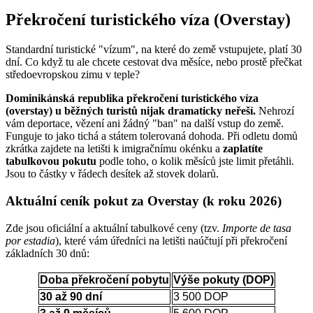
Překročení turistického víza (Overstay)
Standardní turistické "vízum", na které do země vstupujete, platí 30
dní. Co když tu ale chcete cestovat dva měsíce, nebo prostě přečkat
středoevropskou zimu v teple?
Dominikánská republika překročení turistického víza
(overstay) u běžných turistů nijak dramaticky neřeší.
Nehrozí
vám deportace, vězení ani žádný "ban" na další vstup do země.
Funguje to jako tichá a státem tolerovaná dohoda. Při odletu domů
zkrátka zajdete na letišti k imigračnímu okénku a
zaplatíte
tabulkovou pokutu
podle toho, o kolik měsíců jste limit přetáhli.
Jsou to částky v řádech desítek až stovek dolarů.
Aktuální ceník pokut za Overstay (k roku 2026)
Zde jsou oficiální a aktuální tabulkové ceny (tzv.
Importe de tasa
por estadia
), které vám úředníci na letišti naúčtují při překročení
základních 30 dnů:
Doba překročení pobytu
Výše pokuty (DOP)
30 až 90 dní
3 500 DOP