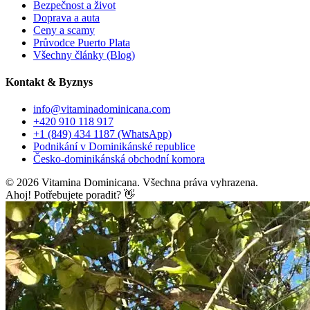
Bezpečnost a život
Doprava a auta
Ceny a scamy
Průvodce Puerto Plata
Všechny články (Blog)
Kontakt & Byznys
info@vitaminadominicana.com
+420 910 118 917
+1 (849) 434 1187
(WhatsApp)
Podnikání v Dominikánské republice
Česko-dominikánská obchodní komora
©
2026
Vitamina Dominicana. Všechna práva vyhrazena.
Ahoj! Potřebujete poradit? 👋