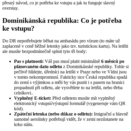
přesný návod, co je potřeba ke vstupu a jak tu funguje slavný
overstay.
Dominikánská republika: Co je potřeba
ke vstupu?
Do DR nepotřebujete běhat na ambasádu pro vízum (to máte už
zaplacené v ceně běžné letenky jako tzv. turistickou kartu). Na letišti
ale musíte bezpodmínečně splnit tyto tři body:
Pas s platností:
Váš pas musí platit minimálně
6 měsíců po
plánovaném datu odletu
z Dominikánské republiky. Tohle si
pečlivě hlídejte, úředníci na letišti v Praze nebo ve Vídni jsou
v tomto nekompromisní. Fakticky sice Česká republika spadá
do zemí s výjimkou a měli by vás pustit i s pasem na hranici
propadnutí při odletu, ale vysvětlete to na letišti, nebo třeba
celníkovi..
Vyplněný E-ticket:
Před odletem musíte mít vyplněný
elektronický vstupní/výstupní formulář (vygeneruje vám QR
kód).
Zpáteční letenka (nebo důkaz o odletu):
Imigrační a hlavně
samotné aerolinky potřebují vidět, že v zemi nezůstanete na
krku státu.