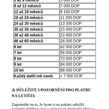
3 až 9 měsíců
5 600 DOP
9 až 12 měsíců
7 000 DOP
12 až 18 měsíců
9 100 DOP
18 až 24 měsíců
11 200 DOP
24 až 30 měsíců
13 300 DOP
30 až 36 měsíců
15 400 DOP
36 až 48 měsíců
22 400 DOP
48 až 60 měsíců
28 000 DOP
6 let
42 000 DOP
7 let
56 000 DOP
8 let
70 000 DOP
9 let
84 000 DOP
10 let
98 000 DOP
Každý další rok navíc
+ 7 000 DOP
⚠️ DŮLEŽITÉ UPOZORNĚNÍ PRO PLATBU
NA LETIŠTI:
Zapomeňte na to, že byste si na pokutu odložili
poslední ušetřené pesos v hotovosti. Imigrační úřad na