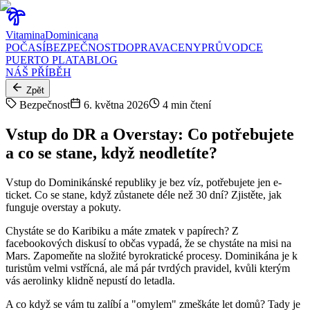
Vitamina
Dominicana
POČASÍ
BEZPEČNOST
DOPRAVA
CENY
PRŮVODCE
PUERTO PLATA
BLOG
NÁŠ PŘÍBĚH
Zpět
Bezpečnost
6. května 2026
4
min čtení
Vstup do DR a Overstay: Co potřebujete
a co se stane, když neodletíte?
Vstup do Dominikánské republiky je bez víz, potřebujete jen e-
ticket. Co se stane, když zůstanete déle než 30 dní? Zjistěte, jak
funguje overstay a pokuty.
Chystáte se do Karibiku a máte zmatek v papírech? Z
facebookových diskusí to občas vypadá, že se chystáte na misi na
Mars. Zapomeňte na složité byrokratické procesy. Dominikána je k
turistům velmi vstřícná, ale má pár tvrdých pravidel, kvůli kterým
vás aerolinky klidně nepustí do letadla.
A co když se vám tu zalíbí a "omylem" zmeškáte let domů? Tady je