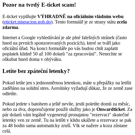
Pozor na tvrdý E-ticket scam!
E-ticket vyplňujte
VÝHRADNĚ na oficiálním vládním webu
(
eticket.migracion.gob.do
). Tento formulář je ze strany státu
zcela
zdarma
.
Internet a Google vyhledávání je ale plné falešných stránek (často
hned na prvních sponzorovaných pozicích), které se tváří jako
oficiální úřad. Na konci formuláře po vás budou chtít zaplatit
poplatek klidně 50 až 100 dolarů "za zpracování". Nenechte se
oškubat hned doma v obýváku.
Letíte bez zpáteční letenky?
Pokud letíte jen s jednosměrnou letenkou, máte u přepážky na letišti
zaděláno na solidní stres. Aerolinky vyžadují důkaz, že ze země zase
odletíte.
Pokud jedete s batohem a ještě nevíte, jestli poletíte domů za měsíc,
nebo za dva, doporučujeme použít služby jako je
Onwardticket
. Za
pár dolarů vám legálně vygenerují pronajatou "rezervaci" skutečné
letenky ven ze země. Tu na letišti v klidu ukážete a rezervace se pak
za 48 hodin sama automaticky zruší. Vlk se nažere a koza zůstane
celá.