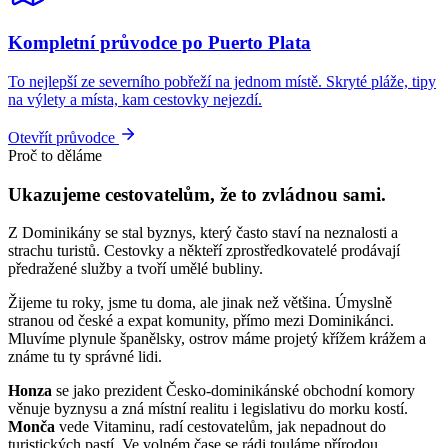
Kompletní průvodce po Puerto Plata
To nejlepší ze severního pobřeží na jednom místě. Skryté pláže, tipy
na výlety a místa, kam cestovky nejezdí.
Otevřít průvodce
Proč to děláme
Ukazujeme cestovatelům, že to zvládnou sami.
Z Dominikány se stal byznys, který často staví na neznalosti a
strachu turistů. Cestovky a někteří zprostředkovatelé prodávají
předražené služby a tvoří umělé bubliny.
Žijeme tu roky, jsme tu doma, ale jinak než většina. Úmyslně
stranou od české a expat komunity, přímo mezi Dominikánci.
Mluvíme plynule španělsky, ostrov máme projetý křížem krážem a
známe tu ty správné lidi.
Honza
se jako prezident Česko-dominikánské obchodní komory
věnuje byznysu a zná místní realitu i legislativu do morku kostí.
Monča
vede Vitaminu, radí cestovatelům, jak nepadnout do
turistických pastí. Ve volném čase se rádi touláme přírodou,