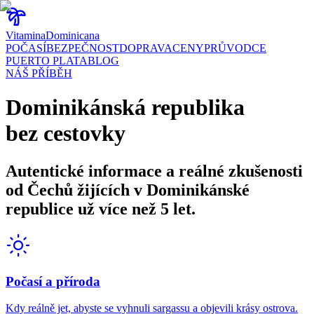
Vitamina
Dominicana
POČASÍ
BEZPEČNOST
DOPRAVA
CENY
PRŮVODCE
PUERTO PLATA
BLOG
NÁŠ PŘÍBĚH
Dominikánská republika
bez cestovky
Autentické informace a reálné zkušenosti
od Čechů žijících v Dominikánské
republice už více než 5 let.
Počasí a příroda
Kdy reálně jet, abyste se vyhnuli sargassu a objevili krásy ostrova.