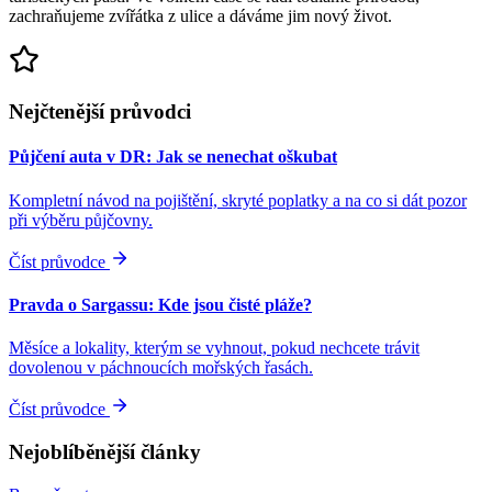
zachraňujeme zvířátka z ulice a dáváme jim nový život.
Nejčtenější průvodci
Půjčení auta v DR: Jak se nenechat oškubat
Kompletní návod na pojištění, skryté poplatky a na co si dát pozor
při výběru půjčovny.
Číst průvodce
Pravda o Sargassu: Kde jsou čisté pláže?
Měsíce a lokality, kterým se vyhnout, pokud nechcete trávit
dovolenou v páchnoucích mořských řasách.
Číst průvodce
Nejoblíběnější články