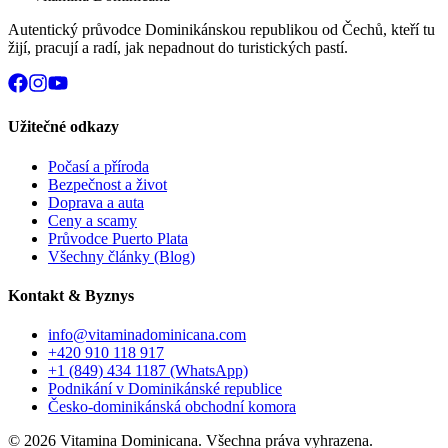
Autentický průvodce Dominikánskou republikou od Čechů, kteří tu
žijí, pracují a radí, jak nepadnout do turistických pastí.
Užitečné odkazy
Počasí a příroda
Bezpečnost a život
Doprava a auta
Ceny a scamy
Průvodce Puerto Plata
Všechny články (Blog)
Kontakt & Byznys
info@vitaminadominicana.com
+420 910 118 917
+1 (849) 434 1187
(WhatsApp)
Podnikání v Dominikánské republice
Česko-dominikánská obchodní komora
©
2026
Vitamina Dominicana. Všechna práva vyhrazena.