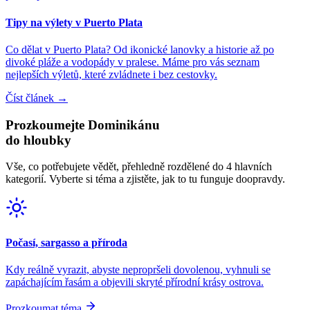
Tipy na výlety v Puerto Plata
Co dělat v Puerto Plata? Od ikonické lanovky a historie až po
divoké pláže a vodopády v pralese. Máme pro vás seznam
nejlepších výletů, které zvládnete i bez cestovky.
Číst článek
→
Prozkoumejte Dominikánu
do hloubky
Vše, co potřebujete vědět, přehledně rozdělené do 4 hlavních
kategorií. Vyberte si téma a zjistěte, jak to tu funguje doopravdy.
Počasí, sargasso a příroda
Kdy reálně vyrazit, abyste nepropršeli dovolenou, vyhnuli se
zapáchajícím řasám a objevili skryté přírodní krásy ostrova.
Prozkoumat téma