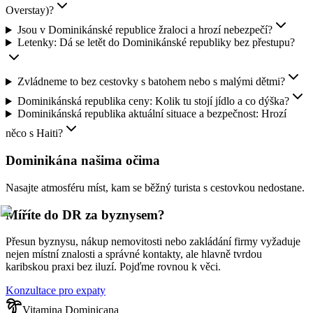
Overstay)?
Jsou v Dominikánské republice žraloci a hrozí nebezpečí?
Letenky: Dá se letět do Dominikánské republiky bez přestupu?
Zvládneme to bez cestovky s batohem nebo s malými dětmi?
Dominikánská republika ceny: Kolik tu stojí jídlo a co dýška?
Dominikánská republika aktuální situace a bezpečnost: Hrozí
něco s Haiti?
Dominikána našima očima
Nasajte atmosféru míst, kam se běžný turista s cestovkou nedostane.
Míříte do DR za byznysem?
Přesun byznysu, nákup nemovitosti nebo zakládání firmy vyžaduje
nejen místní znalosti a správné kontakty, ale hlavně tvrdou
karibskou praxi bez iluzí. Pojďme rovnou k věci.
Konzultace pro expaty
Vitamina Dominicana