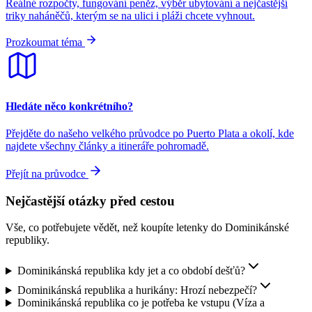
Reálné rozpočty, fungování peněz, výběr ubytování a nejčastější
triky naháněčů, kterým se na ulici i pláži chcete vyhnout.
Prozkoumat téma
Hledáte něco konkrétního?
Přejděte do našeho velkého průvodce po Puerto Plata a okolí, kde
najdete všechny články a itineráře pohromadě.
Přejít na průvodce
Nejčastější otázky před cestou
Vše, co potřebujete vědět, než koupíte letenky do Dominikánské
republiky.
Dominikánská republika kdy jet a co období dešťů?
Dominikánská republika a hurikány: Hrozí nebezpečí?
Dominikánská republika co je potřeba ke vstupu (Víza a