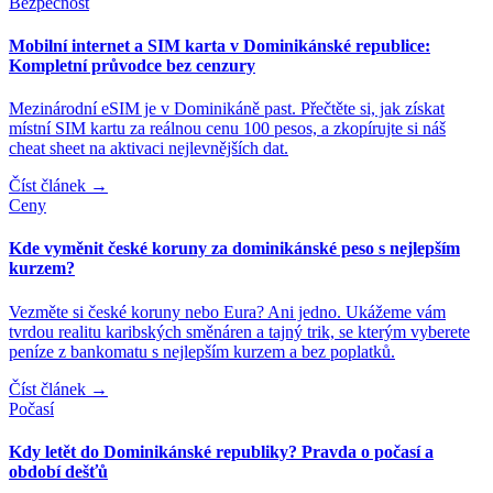
Bezpečnost
Mobilní internet a SIM karta v Dominikánské republice:
Kompletní průvodce bez cenzury
Mezinárodní eSIM je v Dominikáně past. Přečtěte si, jak získat
místní SIM kartu za reálnou cenu 100 pesos, a zkopírujte si náš
cheat sheet na aktivaci nejlevnějších dat.
Číst článek
→
Ceny
Kde vyměnit české koruny za dominikánské peso s nejlepším
kurzem?
Vezměte si české koruny nebo Eura? Ani jedno. Ukážeme vám
tvrdou realitu karibských směnáren a tajný trik, se kterým vyberete
peníze z bankomatu s nejlepším kurzem a bez poplatků.
Číst článek
→
Počasí
Kdy letět do Dominikánské republiky? Pravda o počasí a
období dešťů