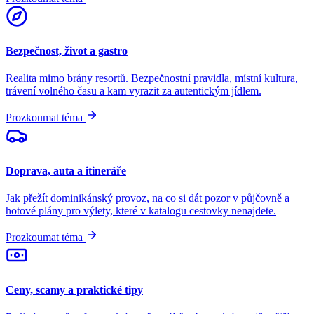
Bezpečnost, život a gastro
Realita mimo brány resortů. Bezpečnostní pravidla, místní kultura,
trávení volného času a kam vyrazit za autentickým jídlem.
Prozkoumat téma
Doprava, auta a itineráře
Jak přežít dominikánský provoz, na co si dát pozor v půjčovně a
hotové plány pro výlety, které v katalogu cestovky nenajdete.
Prozkoumat téma
Ceny, scamy a praktické tipy