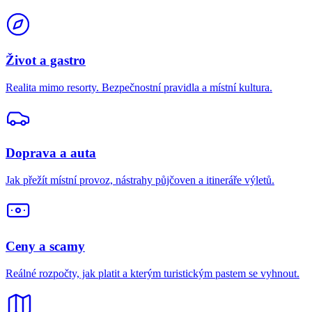
Život a gastro
Realita mimo resorty. Bezpečnostní pravidla a místní kultura.
Doprava a auta
Jak přežít místní provoz, nástrahy půjčoven a itineráře výletů.
Ceny a scamy
Reálné rozpočty, jak platit a kterým turistickým pastem se vyhnout.