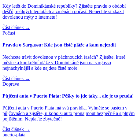
Kdy letět do Dominikánské republiky? Zjistěte pravdu o období
dešťů, reálných teplotách a změnách počasí. Nenechte si zkazit
dovolenou mýty z internetu!
Číst článek
→
Počasí
Pravda o Sargassu: Kde jsou čisté pláže a kam nejezdit
Nechcete trávit dovolenou v páchnoucích řasách? Zjistěte, které
měsíce a konkrétní pláže v Dominikáně jsou na sargasso
nejnáchylnější a kde najdete čisté moře.
Číst článek
→
Doprava
Půjčení auta v Puerto Plata: Pěšky to jde taky... ale je to pruda!
Půjčení auta v Puerto Plata má svá pravidla. Vyhněte se pastem v
půjčovnách a zjistěte, u koho si auto pronajmout bezpečně a s plným
pojištěním. Neplaťte zbytečně!
Číst článek
→
puerto-plata