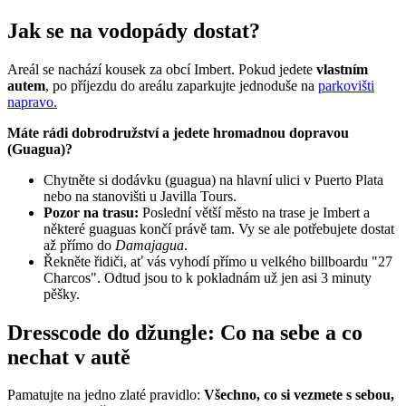
Jak se na vodopády dostat?
Areál se nachází kousek za obcí Imbert. Pokud jedete
vlastním
autem
, po příjezdu do areálu zaparkujte jednoduše na
parkovišti
napravo.
Máte rádi dobrodružství a jedete hromadnou dopravou
(Guagua)?
Chytněte si dodávku (guagua) na hlavní ulici v Puerto Plata
nebo na stanovišti u Javilla Tours.
Pozor na trasu:
Poslední větší město na trase je Imbert a
některé guaguas končí právě tam. Vy se ale potřebujete dostat
až přímo do
Damajagua
.
Řekněte řidiči, ať vás vyhodí přímo u velkého billboardu "27
Charcos". Odtud jsou to k pokladnám už jen asi 3 minuty
pěšky.
Dresscode do džungle: Co na sebe a co
nechat v autě
Pamatujte na jedno zlaté pravidlo:
Všechno, co si vezmete s sebou,