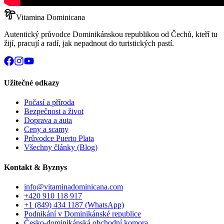
Vitamina Dominicana
Autentický průvodce Dominikánskou republikou od Čechů, kteří tu
žijí, pracují a radí, jak nepadnout do turistických pastí.
Užitečné odkazy
Počasí a příroda
Bezpečnost a život
Doprava a auta
Ceny a scamy
Průvodce Puerto Plata
Všechny články (Blog)
Kontakt & Byznys
info@vitaminadominicana.com
+420 910 118 917
+1 (849) 434 1187
(WhatsApp)
Podnikání v Dominikánské republice
Česko-dominikánská obchodní komora