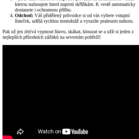
kterou nafasujete hned naproti skříňkám. K vestě automaticky
dostanete i ochrannou přilbu.
Odchod:
Váš přidělený průvodce si od vás vybere vstupní
lísteček, udělá rychlou instruktáž a vyrazíte pralesem nahoru.
Pak už jen zbývá vypnout hlavu, skákat, klouzat se a užít si jeden z
nejlepších přírodních zážitků na severním pobřeží!