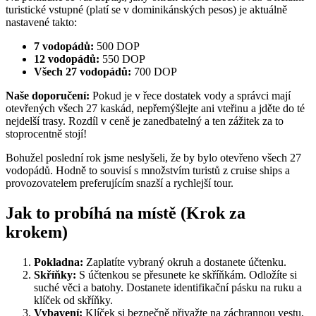
turistické vstupné (platí se v dominikánských pesos) je aktuálně
nastavené takto:
7 vodopádů:
500 DOP
12 vodopádů:
550 DOP
Všech 27 vodopádů:
700 DOP
Naše doporučení:
Pokud je v řece dostatek vody a správci mají
otevřených všech 27 kaskád, nepřemýšlejte ani vteřinu a jděte do té
nejdelší trasy. Rozdíl v ceně je zanedbatelný a ten zážitek za to
stoprocentně stojí!
Bohužel poslední rok jsme neslyšeli, že by bylo otevřeno všech 27
vodopádů. Hodně to souvisí s množstvím turistů z cruise ships a
provozovatelem preferujícím snazší a rychlejší tour.
Jak to probíhá na místě (Krok za
krokem)
Pokladna:
Zaplatíte vybraný okruh a dostanete účtenku.
Skříňky:
S účtenkou se přesunete ke skříňkám. Odložíte si
suché věci a batohy. Dostanete identifikační pásku na ruku a
klíček od skříňky.
Vybavení:
Klíček si bezpečně přivažte na záchrannou vestu,