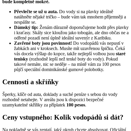
bude kompletně mokré.
Převlečte se už u auta.
Do vody si na plavky ideálně
natáhněte nějaké tričko – bude vám tak mnohem příjemněji a
nespálíte se.
Dámský tip:
Ženám důrazně doporučujeme hodit přes plavky
i kraťasy. Skály sice kloužou jako tobogán, ale dno občas ne a
odřené pozadí není úplně ideální suvenýr z Karibiku.
Zavřené boty jsou povinnost!
Do vodopádů vás nepustí v
žabkách ani v kroksech. Musíte mít uzavřenou špičku. Čeká
vás docela výšlap do kopce, takže nejlepší volbou jsou
staré
tenisky
(rozhodně lepší než tenké boty do vody). Pokud
takové nemáte, nic se neděje – na místě vám za 100 pesos
půjčí speciální dominikánské gumové polobotky.
Cennosti a skříňky
Šperky, klíče od auta, doklady a suché peníze s sebou do vody
rozhodně netahejte. V areálu jsou k dispozici bezpečné
uzamykatelné skříňky za příplatek
100 pesos
.
Ceny vstupného: Kolik vodopádů si dát?
Na pokladně se vás zeptají, jaký okruh chcete absolvovat. Oficiální