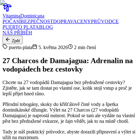
Vitamina
Dominicana
POČASÍ
BEZPEČNOST
DOPRAVA
CENY
PRŮVODCE
PUERTO PLATA
BLOG
NÁŠ PŘÍBĚH
Zpět
puerto-plata
5. května 2026
2
min čtení
27 Charcos de Damajagua: Adrenalin na
vodopádech bez cestovky
Chcete na 27 vodopádů Damajagua bez předražené cestovky?
Zjistěte, jak se tam dostat po vlastní ose, kolik stojí vstup a proč je
lepší přijet hned ráno.
Přírodní tobogány, skoky do křišťálově čisté vody a špetka
dominikánské džungle. Výlet na 27 Charcos (27 vodopádů
Damajagua) je naprostá nutnost. Pokud se tam ale vydáte na vlastní
pěst bez předražené exkurze, je fajn vědět, jak to na místě chodí.
Tady je náš praktický průvodce, abyste dorazili připravení a výlet si
užili na maximum.