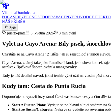
Vitamina
Dominicana
POČASÍ
BEZPEČNOST
DOPRAVA
CENY
PRŮVODCE PUERTO
NÁŠ PŘÍBĚH
Zpět
puerto-plata
5. května 2026
3
min čtení
Výlet na Cayo Arena: Bílý písek, šnorchlov
Chystáte se na Cayo Arena? Zjistěte, jak si zajistit loď s tajnou slev
Cayo Arena, známý také jako Paradise Island, je doslova kousek ráje 
ostrůvek, špičkové šnorchlování a mangrovníky.
Tady je náš detailní návod, jak si tenhle výlet užít na vlastní pěst a za
Kudy tam: Cesta do Punta Rucia
Doporučujeme vyrazit brzy ráno! Čeká vás kousek cesty a čím dřív tam 
Start z Puerto Plata:
Vydejte se po hlavní silnici směrem na S
Start ze Sosua/Cabarete:
Nejprve se vydejte po severním pobře