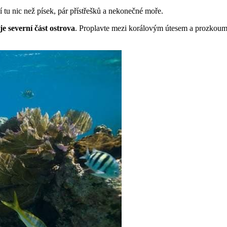
tu nic než písek, pár přístřešků a nekonečné moře.
je severní část ostrova
. Proplavte mezi korálovým útesem a prozkoume