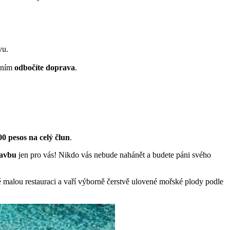
vu.
a ním
odbočíte doprava
.
00 pesos na celý člun
.
avbu
jen pro vás! Nikdo vás nebude nahánět a budete páni svého
ké malou restauraci a vaří výborně čerstvě ulovené mořské plody podle