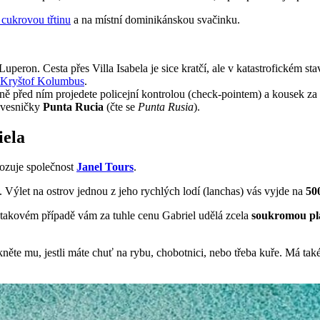
 cukrovou třtinu
a na místní dominikánskou svačinku.
eron. Cesta přes Villa Isabela je sice kratčí, ale v katastrofickém sta
l Kryštof Kolumbus
.
sně před ním projedete policejní kontrolou (check-pointem) a kousek z
 vesničky
Punta Rucia
(čte se
Punta Rusia
).
iela
vozuje společnost
Janel Tours
.
u. Výlet na ostrov jednou z jeho rychlých lodí (lanchas) vás vyjde na
50
 V takovém případě vám za tuhle cenu Gabriel udělá zcela
soukromou pl
kněte mu, jestli máte chuť na rybu, chobotnici, nebo třeba kuře. Má ta