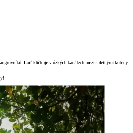
 mangrovníků. Loď kličkuje v úzkých kanálech mezi spletitými kořeny
ky!