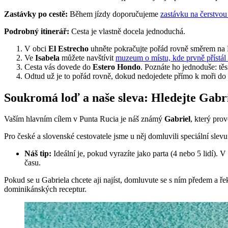
Zastávky po cestě:
Během jízdy doporučujeme
zastávku na čerstvou
Podrobný itinerář:
Cesta je vlastně docela jednoduchá.
V obci
El Estrecho
uhněte pokračujte pořád rovně směrem na Lup
Ve
Isabela
můžete navštívit
muzeum o místu, kde prvně přístá
Cesta vás dovede do
Estero Hondo
. Poznáte ho jednoduše: tě
Odtud už je to pořád rovně, dokud nedojedete přímo k moři do
Soukromá loď a naše sleva: Hledejte Gabr
Vaším hlavním cílem v Punta Rucia je náš známý
Gabriel
, který pro
Pro české a slovenské cestovatele jsme u něj domluvili speciální slev
Náš tip:
Ideální je, pokud vyrazíte jako parta (4 nebo 5 lidí).
času.
Pokud se u Gabriela chcete aji najíst, domluvute se s ním předem a ře
dominikánských receptur.