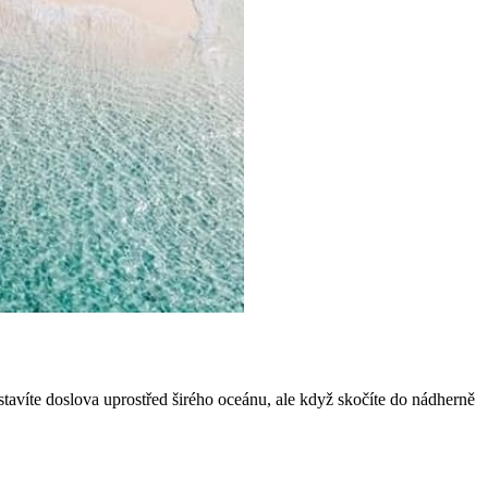
stavíte doslova uprostřed širého oceánu, ale když skočíte do nádherně