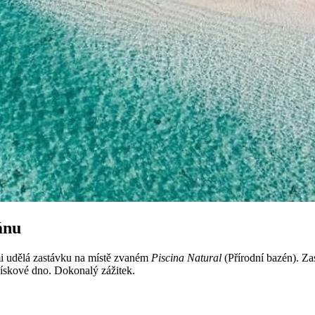
ánu
mi udělá zastávku na místě zvaném
Piscina Natural
(Přírodní bazén). Za
pískové dno. Dokonalý zážitek.