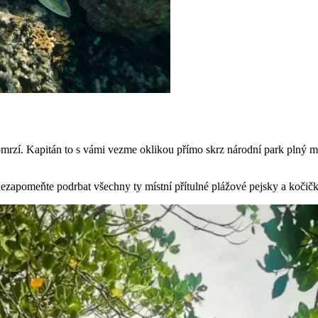
neomrzí. Kapitán to s vámi vezme oklikou přímo skrz národní park plný
nezapomeňte podrbat všechny ty místní přítulné plážové pejsky a kočič