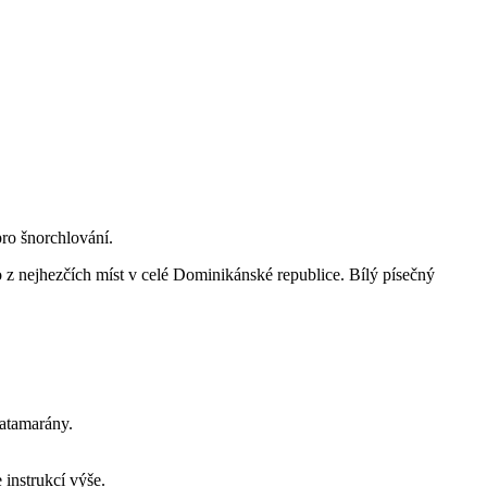
pro šnorchlování.
o z nejhezčích míst v celé Dominikánské republice. Bílý písečný
katamarány.
 instrukcí výše.