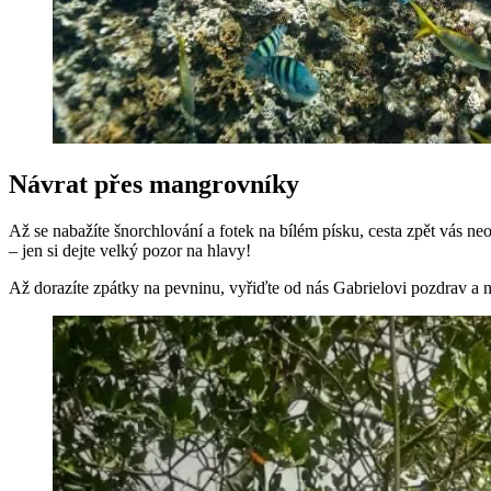
Návrat přes mangrovníky
Až se nabažíte šnorchlování a fotek na bílém písku, cesta zpět vás 
– jen si dejte velký pozor na hlavy!
Až dorazíte zpátky na pevninu, vyřiďte od nás Gabrielovi pozdrav a 