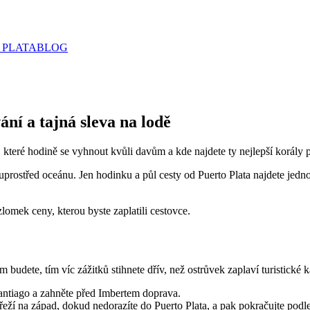
 PLATA
BLOG
ání a tajná sleva na lodě
ou, které hodině se vyhnout kvůli davům a kde najdete ty nejlepší korály 
uprostřed oceánu. Jen hodinku a půl cesty od Puerto Plata najdete jedn
 zlomek ceny, kterou byste zaplatili cestovce.
budete, tím víc zážitků stihnete dřív, než ostrůvek zaplaví turistické 
antiago a zahněte před Imbertem doprava.
ží na západ, dokud nedorazíte do Puerto Plata, a pak pokračujte podle